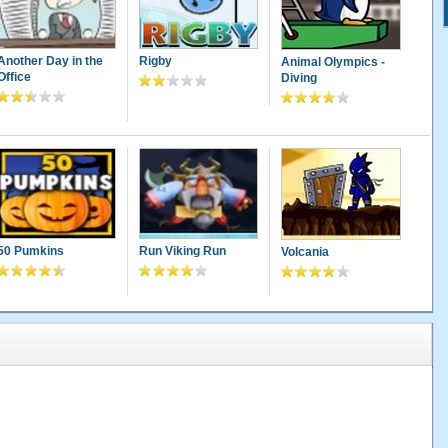
Another Day in the
Rigby
Animal Olympics -
Office
Diving
50 Pumkins
Run Viking Run
Volcania