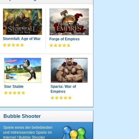
Stormfall: Age of War
Forge of Empires
Star Stable
Sparta: War of
Empires
Bubble Shooter
Spiele eines der beliebtesten
und mitreissensten Spiele im
Internet ! Bubble Shooter