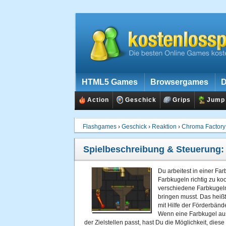
HTML5 Games
Browsergames
D
Action
Geschick
Grips
Jump
Flashgames
›
Geschick
›
Reaktion
›
Chroma Factory
Spielbeschreibung & Steuerung
Du arbeitest in einer Far
Farbkugeln richtig zu k
verschiedene Farbkugeln,
bringen musst. Das heiß
mit Hilfe der Förderbände
Wenn eine Farbkugel aus
der Zielstellen passt, hast Du die Möglichkeit, diese