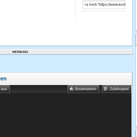
WERBUNG
len
t aus
Bookmarken
Zufallsspiel