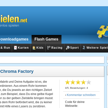
ownloadgames
Flash Games
 & Run
Karten
Kids
Racing
Sport
Weitere Spie
:
Chroma Factory
bfabrik und Deine Aufgabe ist es, die
oordinieren. Aus einem Rohr kommen
4
/
5
, Bewertungen:
4
 die Du jeweils an den richtigen Zielort
t zum Beispiel, dass Du eine gelbe Kugel
›
Kommentar schreiben
r zu der gelben Zielstelle bringen musst.
Code für deine
 dem Rohr befördert wird, die zu keiner
Webseite:
 mit Hilfe eines Lasers zu zerstören.