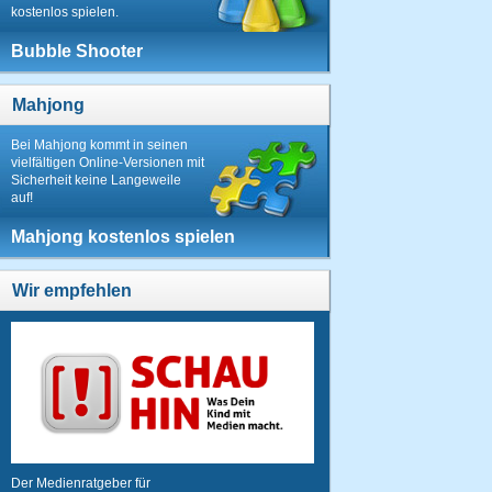
kostenlos spielen.
Bubble Shooter
Mahjong
Bei Mahjong kommt in seinen
vielfältigen Online-Versionen mit
Sicherheit keine Langeweile
auf!
Mahjong kostenlos spielen
Wir empfehlen
Der Medienratgeber für