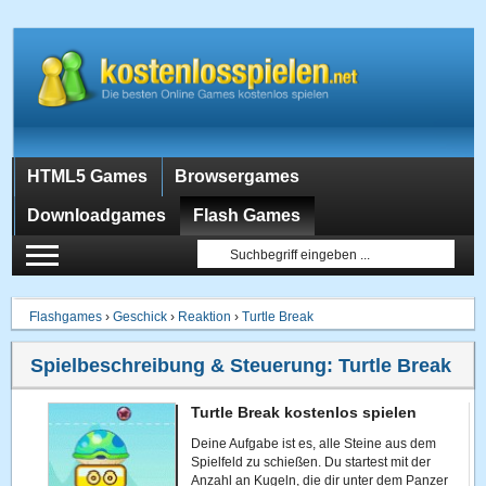
HTML5 Games
Browsergames
Downloadgames
Flash Games
Flashgames
›
Geschick
›
Reaktion
›
Turtle Break
Spielbeschreibung & Steuerung:
Turtle Break
Turtle Break kostenlos spielen
Deine Aufgabe ist es, alle Steine aus dem
Spielfeld zu schießen. Du startest mit der
Anzahl an Kugeln, die dir unter dem Panzer