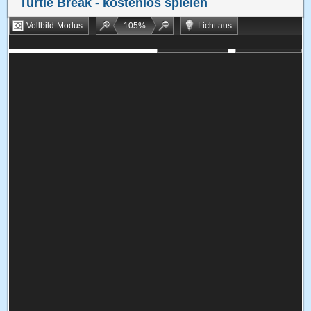
Turtle Break
- kostenlos spielen
Vollbild-Modus
105
%
Licht aus
Bookmarken
Zufallsspiel