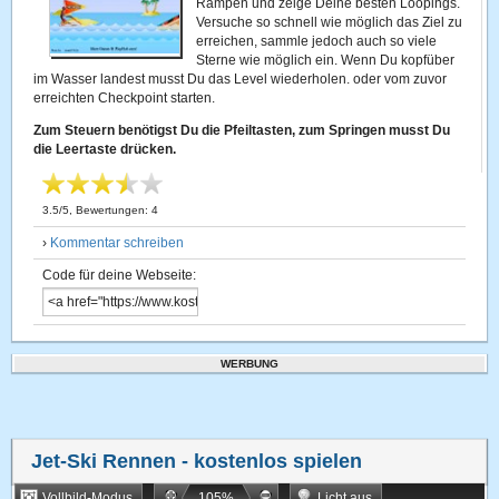
Rampen und zeige Deine besten Loopings.
Versuche so schnell wie möglich das Ziel zu
erreichen, sammle jedoch auch so viele
Sterne wie möglich ein. Wenn Du kopfüber
im Wasser landest musst Du das Level wiederholen. oder vom zuvor
erreichten Checkpoint starten.
Zum Steuern benötigst Du die Pfeiltasten, zum Springen musst Du
die Leertaste drücken.
3.5
/
5
, Bewertungen:
4
›
Kommentar schreiben
Code für deine Webseite:
WERBUNG
Jet-Ski Rennen
- kostenlos spielen
Vollbild-Modus
105
%
Licht aus