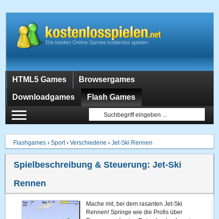
HTML5 Games
Browsergames
Downloadgames
Flash Games
Flashgames
›
Sport
›
Verschiedene
›
Jet-Ski Rennen
Spielbeschreibung & Steuerung:
Jet-Ski
Rennen
Mache mit, bei dem rasanten Jet-Ski
Rennen! Springe wie die Profis über