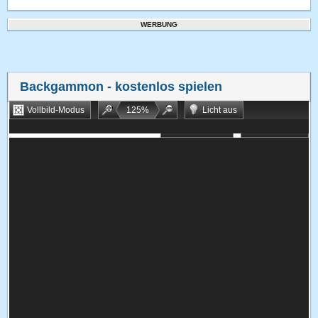
WERBUNG
Backgammon
- kostenlos spielen
Vollbild-Modus
125
%
Licht aus
Bookmarken
Zufallsspiel