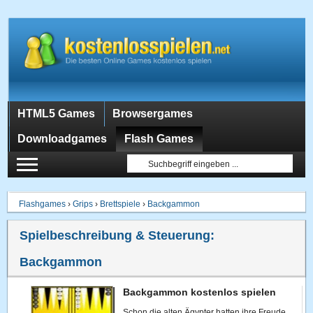
HTML5 Games
Browsergames
Downloadgames
Flash Games
Flashgames
›
Grips
›
Brettspiele
›
Backgammon
Spielbeschreibung & Steuerung:
Backgammon
Backgammon kostenlos spielen
Schon die alten Ägypter hatten ihre Freude