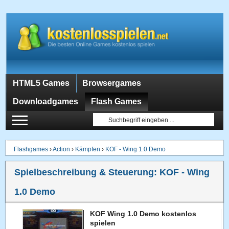
HTML5 Games
Browsergames
Downloadgames
Flash Games
Flashgames
›
Action
›
Kämpfen
›
KOF - Wing 1.0 Demo
Spielbeschreibung & Steuerung:
KOF - Wing
1.0 Demo
KOF Wing 1.0 Demo kostenlos
spielen