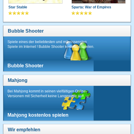
Star Stable
Sparta: War of Empires
Bubble Shooter
Spiele eines der beliebtesten und mitreissensten
Spiele im Internet ! Bubble Shooter kostenlos spielen.
Bubble Shooter
Mahjong
Bei Mahjong kommt in seinen vielfältigen Online-
Versionen mit Sicherheit keine Langeweile auf!
Mahjong kostenlos spielen
Wir empfehlen