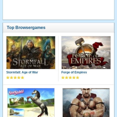
Top Browsergames
Stormfall: Age of War
Forge of Empires