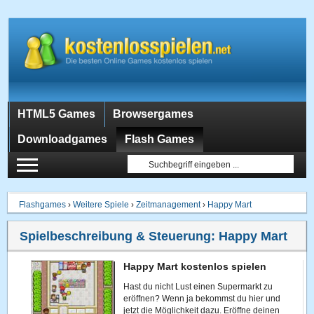
HTML5 Games
Browsergames
Downloadgames
Flash Games
Flashgames
›
Weitere Spiele
›
Zeitmanagement
›
Happy Mart
Spielbeschreibung & Steuerung:
Happy Mart
Happy Mart kostenlos spielen
Hast du nicht Lust einen Supermarkt zu
eröffnen? Wenn ja bekommst du hier und
jetzt die Möglichkeit dazu. Eröffne deinen