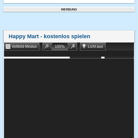
WERBUNG
Happy Mart
- kostenlos spielen
Vollbild-Modus
105
%
Licht aus
Bookmarken
Zufallsspiel