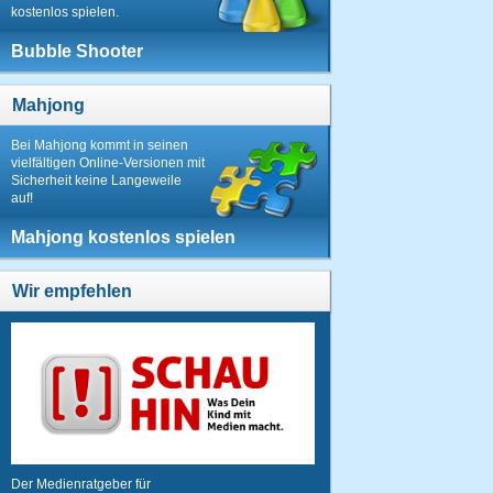
kostenlos spielen.
Bubble Shooter
Mahjong
Bei Mahjong kommt in seinen
vielfältigen Online-Versionen mit
Sicherheit keine Langeweile
auf!
Mahjong kostenlos spielen
Wir empfehlen
Der Medienratgeber für