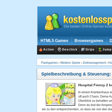
HTML5 Games
Browsergames
D
Action
Geschick
Grips
Jump
Flashgames
›
Weitere Spiele
›
Zeitmanagement
›
Ho
Spielbeschreibung & Steuerung
Hospital Frenzy 2 k
In einem Krankenhaus er
oft auch Chaos. Deine Au
Überblick zu behalten un
Denn du bist der Ansprec
sie zu den entsprechenden, so dass sie von den d