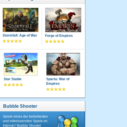
Stormfall: Age of War
Forge of Empires
Star Stable
Sparta: War of
Empires
Bubble Shooter
Spiele eines der beliebtesten
und mitreissensten Spiele im
Internet ! Bubble Shooter