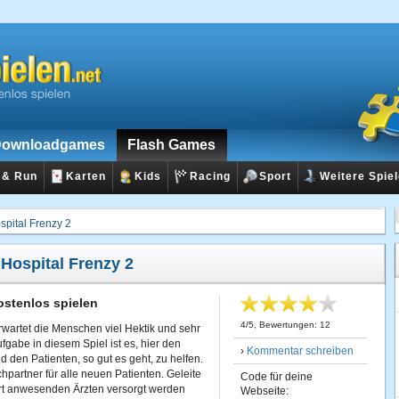
ownloadgames
Flash Games
 & Run
Karten
Kids
Racing
Sport
Weitere Spie
spital Frenzy 2
:
Hospital Frenzy 2
ostenlos spielen
4
/
5
, Bewertungen:
12
wartet die Menschen viel Hektik und sehr
fgabe in diesem Spiel ist es, hier den
›
Kommentar schreiben
d den Patienten, so gut es geht, zu helfen.
hpartner für alle neuen Patienten. Geleite
Code für deine
ort anwesenden Ärzten versorgt werden
Webseite: