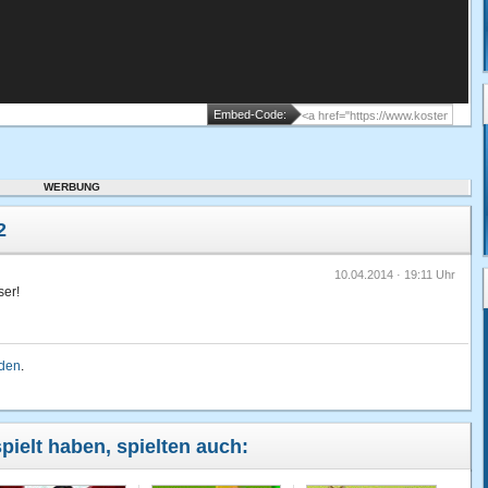
Embed-Code:
WERBUNG
2
10.04.2014 · 19:11 Uhr
ser!
lden
.
spielt haben, spielten auch: