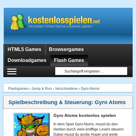
HTML5 Games
Browsergames
Downloadgames
Flash Games
Flashgames
›
Jump & Run
›
Verschiedene
›
Gyro Atoms
Spielbeschreibung & Steuerung:
Gyro Atoms
Gyro Atoms kostenlos spielen
In dem Spiel Gyro Atoms, musst du den
Helden durch viele knifflige Levels steuern.
Dabei musst du große Hügel und weite