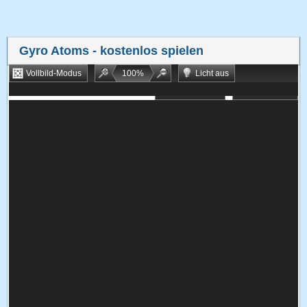
Gyro Atoms
- kostenlos spielen
Vollbild-Modus
100
%
Licht aus
Bookmarken
Zufallsspiel