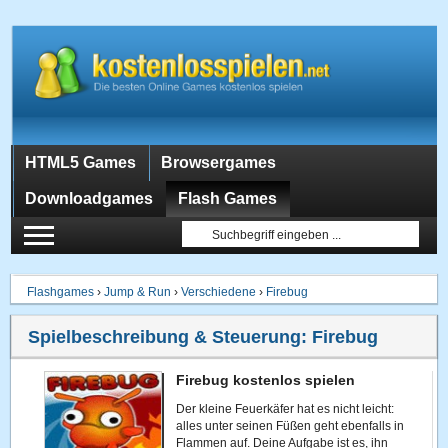
HTML5 Games
Browsergames
Downloadgames
Flash Games
Flashgames
›
Jump & Run
›
Verschiedene
›
Firebug
Spielbeschreibung & Steuerung:
Firebug
Firebug kostenlos spielen
Der kleine Feuerkäfer hat es nicht leicht:
alles unter seinen Füßen geht ebenfalls in
Flammen auf. Deine Aufgabe ist es, ihn