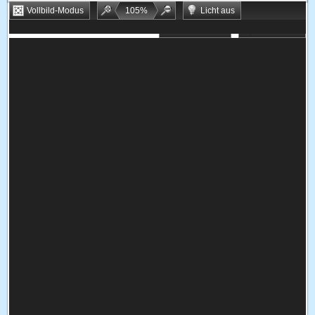
Vollbild-Modus
105
%
Licht aus
Bookmarken
Zufallsspiel