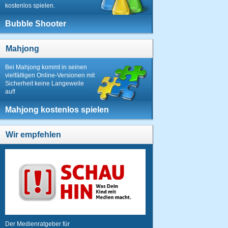
kostenlos spielen.
Bubble Shooter
Mahjong
Bei Mahjong kommt in seinen
vielfältigen Online-Versionen mit
Sicherheit keine Langeweile
auf!
Mahjong kostenlos spielen
Wir empfehlen
Der Medienratgeber für