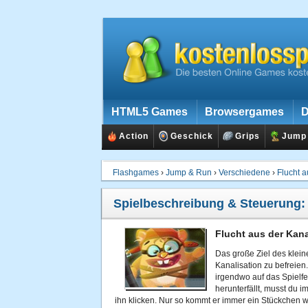
HTML5 Games
Browsergames
D
Action
Geschick
Grips
Jump
Flashgames
›
Jump & Run
›
Verschiedene
›
Flucht a
Spielbeschreibung & Steuerung
Flucht aus der Kana
Das große Ziel des klein
Kanalisation zu befreien.
irgendwo auf das Spielfel
herunterfällt, musst du 
ihn klicken. Nur so kommt er immer ein Stückchen w