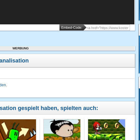
Embed-Code:
WERBUNG
analisation
lden
.
isation gespielt haben, spielten auch: