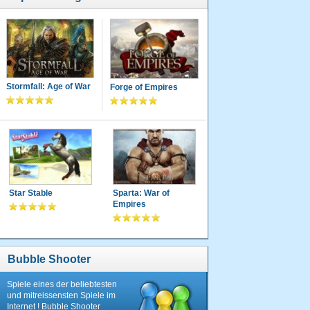
Stormfall: Age of War
Forge of Empires
Star Stable
Sparta: War of
Empires
Bubble Shooter
Spiele eines der beliebtesten
und mitreissensten Spiele im
Internet ! Bubble Shooter