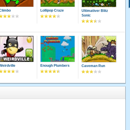
Climbo
Lollipop Craze
Ultimativer Blitz
Sonic
Weirdville
Enough Plumbers
Caveman Run