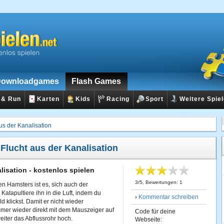
ownloadgames
Flash Games
 & Run
Karten
Kids
Racing
Sport
Weitere Spie
us der Kanalisation
:
Flucht aus der Kanalisation
lisation - kostenlos spielen
3
/
5
, Bewertungen:
1
en Hamsters ist es, sich auch der
 Katapultiere ihn in die Luft, indem du
›
Kommentar schreiben
d klickst. Damit er nicht wieder
immer wieder direkt mit dem Mauszeiger auf
Code für deine
eiter das Abflussrohr hoch.
Webseite: