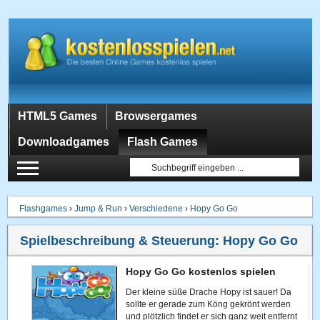
HTML5 Games
Browsergames
Downloadgames
Flash Games
Flashgames
›
Jump & Run
›
Verschiedene
›
Hopy Go Go
Spielbeschreibung & Steuerung:
Hopy Go Go
Hopy Go Go kostenlos spielen
Der kleine süße Drache Hopy ist sauer! Da
sollte er gerade zum Köng gekrönt werden
und plötzlich findet er sich ganz weit entfernt