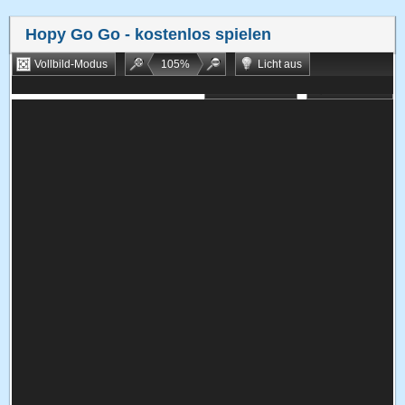
Hopy Go Go
- kostenlos spielen
Vollbild-Modus
105
%
Licht aus
Bookmarken
Zufallsspiel