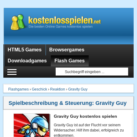
HTML5 Games
Browsergames
Downloadgames
Flash Games
Flashgames
›
Geschick
›
Reaktion
›
Gravity Guy
Spielbeschreibung & Steuerung:
Gravity Guy
Gravity Guy kostenlos spielen
Gravity Guy ist auf der Flucht vor seinem
Widersacher. Hilf ihm dabei, erfolgreich zu
entkommen.