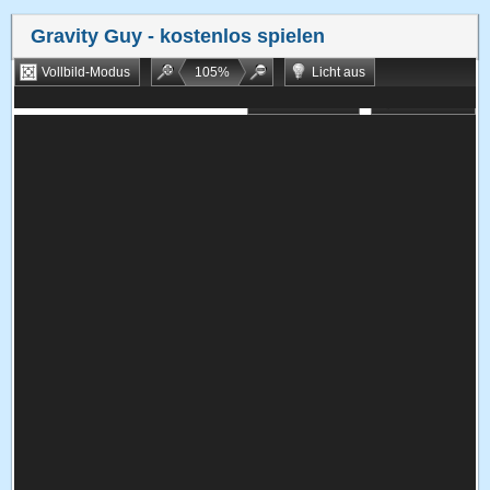
Gravity Guy
- kostenlos spielen
Vollbild-Modus
105
%
Licht aus
Bookmarken
Zufallsspiel