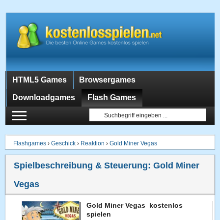
HTML5 Games
Browsergames
Downloadgames
Flash Games
Flashgames
›
Geschick
›
Reaktion
›
Gold Miner Vegas
Spielbeschreibung & Steuerung:
Gold Miner
Vegas
Gold Miner Vegas kostenlos
spielen