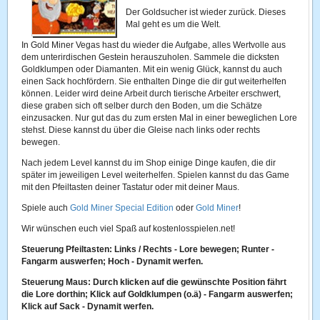
Der Goldsucher ist wieder zurück. Dieses
Mal geht es um die Welt.
In Gold Miner Vegas hast du wieder die Aufgabe, alles Wertvolle aus
dem unterirdischen Gestein herauszuholen. Sammele die dicksten
Goldklumpen oder Diamanten. Mit ein wenig Glück, kannst du auch
einen Sack hochfördern. Sie enthalten Dinge die dir gut weiterhelfen
können. Leider wird deine Arbeit durch tierische Arbeiter erschwert,
diese graben sich oft selber durch den Boden, um die Schätze
einzusacken. Nur gut das du zum ersten Mal in einer beweglichen Lore
stehst. Diese kannst du über die Gleise nach links oder rechts
bewegen.
Nach jedem Level kannst du im Shop einige Dinge kaufen, die dir
später im jeweiligen Level weiterhelfen. Spielen kannst du das Game
mit den Pfeiltasten deiner Tastatur oder mit deiner Maus.
Spiele auch
Gold Miner Special Edition
oder
Gold Miner
!
Wir wünschen euch viel Spaß auf kostenlosspielen.net!
Steuerung Pfeiltasten: Links / Rechts - Lore bewegen; Runter -
Fangarm auswerfen; Hoch - Dynamit werfen.
Steuerung Maus: Durch klicken auf die gewünschte Position fährt
die Lore dorthin; Klick auf Goldklumpen (o.ä) - Fangarm auswerfen;
Klick auf Sack - Dynamit werfen.