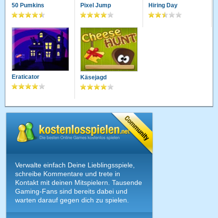
50 Pumkins
Pixel Jump
Hiring Day
Eraticator
Käsejagd
Verwalte einfach Deine Lieblingsspiele,
schreibe Kommentare und trete in
Kontakt mit deinen Mitspielern. Tausende
Gaming-Fans sind bereits dabei und
warten darauf gegen dich zu spielen.