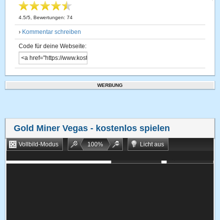
4.5
/
5
, Bewertungen:
74
›
Kommentar schreiben
Code für deine Webseite:
WERBUNG
Gold Miner Vegas
- kostenlos spielen
Vollbild-Modus
100
%
Licht aus
Bookmarken
Zufallsspiel