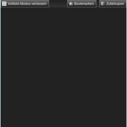
Vollbild-Modus verlassen
Bookmarken
Zufallsspiel
HTML5 Games
Browsergames
Downloadgames
Flash Games
Flashgames
›
Action
›
Verschiedene
›
Fruit Defense 5
Spielbeschreibung & Steuerung:
Fruit
Defense 5
Fruit Defense 5 kostenlos
spielen