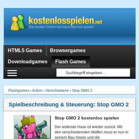
HTML5 Games
Browsergames
Downloadgames
Flash Games
Flashgames
›
Action
›
Verschiedene
›
Stop GMO 2
Spielbeschreibung & Steuerung:
Stop GMO 2
Stop GMO 2 kostenlos spielen
Der wütende Hase ist wieder zurück. Mit
den verschiedensten Waffen muss er nun in
seinem Bau hinein und die