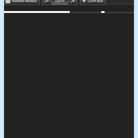
Vollbild-Modus
100
%
Licht aus
Bookmarken
Zufallsspiel