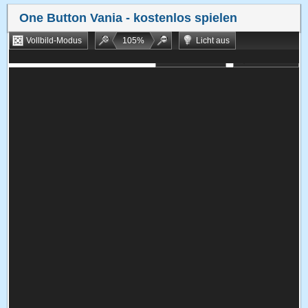
One Button Vania
- kostenlos spielen
Vollbild-Modus
105
%
Licht aus
Bookmarken
Zufallsspiel