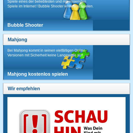
Spiele eines der beliebtesten und mitreissensten
Spiele im Internet ! Bubble Shooter kostenlos spielen.
Bubble Shooter
Mahjong
Bei Mahjong kommt in seinen vielfältigen Online-
Versionen mit Sicherheit keine Langeweile auf!
Mahjong kostenlos spielen
Wir empfehlen