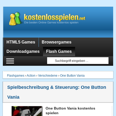
HTML5 Games
Browsergames
Downloadgames
Flash Games
Flashgames
›
Action
›
Verschiedene
›
One Button Vania
Spielbeschreibung & Steuerung:
One Button
Vania
One Button Vania kostenlos
spielen