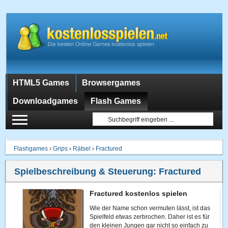
HTML5 Games
Browsergames
Downloadgames
Flash Games
Flashgames
›
Grips
›
Rätsel
›
Fractured
Spielbeschreibung & Steuerung:
Fractured
Fractured kostenlos spielen
Wie der Name schon vermuten lässt, ist das
Spielfeld etwas zerbrochen. Daher ist es für
den kleinen Jungen gar nicht so einfach zu