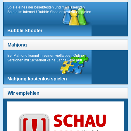
Spiele eines der beliebtesten und mitreissensten
Spiele im Internet ! Bubble Shooter kostenlos spielen.
Bubble Shooter
Mahjong
Bei Mahjong kommt in seinen vielfältigen Online-
Versionen mit Sicherheit keine Langeweile auf!
Mahjong kostenlos spielen
Wir empfehlen