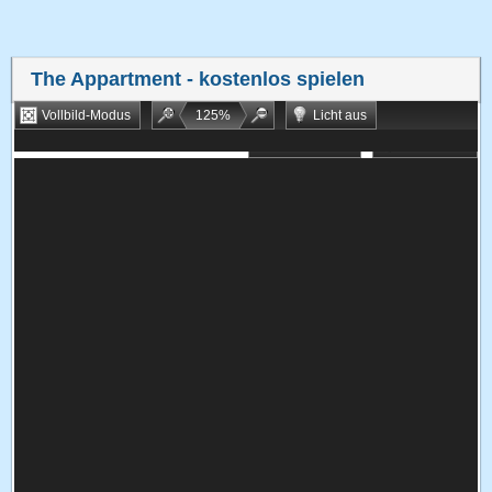
The Appartment
- kostenlos spielen
Vollbild-Modus
125
%
Licht aus
Bookmarken
Zufallsspiel