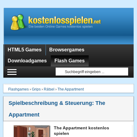
HTML5 Games
Browsergames
Downloadgames
Flash Games
Flashgames
›
Grips
›
Rätsel
›
The Appartment
Spielbeschreibung & Steuerung:
The
Appartment
The Appartment kostenlos
spielen