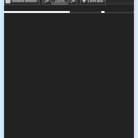
Vollbild-Modus
105
%
Licht aus
Bookmarken
Zufallsspiel