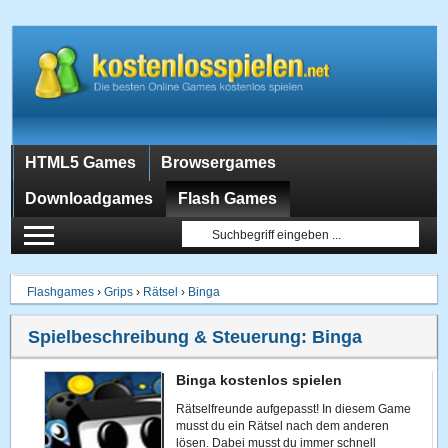
HTML5 Games
Browsergames
Downloadgames
Flash Games
Flashgames
›
Grips
›
Rätsel
›
Binga
Spielbeschreibung & Steuerung:
Binga
Binga kostenlos spielen
Rätselfreunde aufgepasst! In diesem Game
musst du ein Rätsel nach dem anderen
lösen. Dabei musst du immer schnell