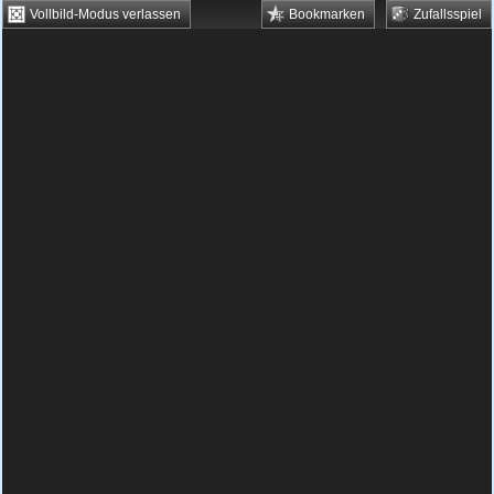
Vollbild-Modus verlassen
Bookmarken
Zufallsspiel
HTML5 Games
Browsergames
Downloadgames
Flash Games
Flashgames
›
Grips
›
Verschiedene
›
Factory Ball 4
Spielbeschreibung & Steuerung:
Factory Ball
4
Factory Ball kostenlos spielen
Factory Ball ist ein schönes Spiel, um sein