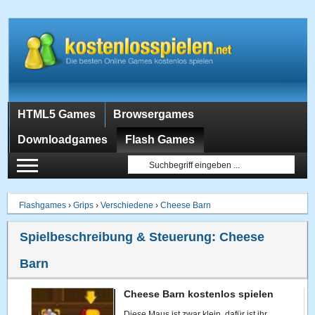
HTML5 Games
Browsergames
Downloadgames
Flash Games
Flashgames
›
Grips
›
Verschiedene
›
Cheese Barn
Spielbeschreibung & Steuerung:
Cheese
Barn
Cheese Barn kostenlos spielen
Diese Maus ist zwar klein, dafür ist ihr