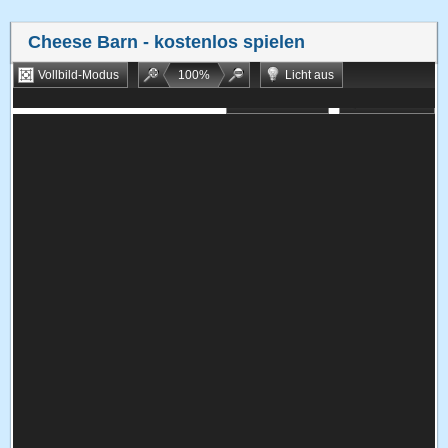
Cheese Barn
- kostenlos spielen
Vollbild-Modus
100
%
Licht aus
Bookmarken
Zufallsspiel