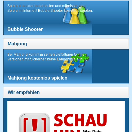
Spiele eines der beliebtesten und mitreissensten
Spiele im Internet ! Bubble Shooter kostenlos spielen.
Bubble Shooter
Mahjong
Bei Mahjong kommt in seinen vielfältigen Online-
Versionen mit Sicherheit keine Langeweile auf!
Mahjong kostenlos spielen
Wir empfehlen