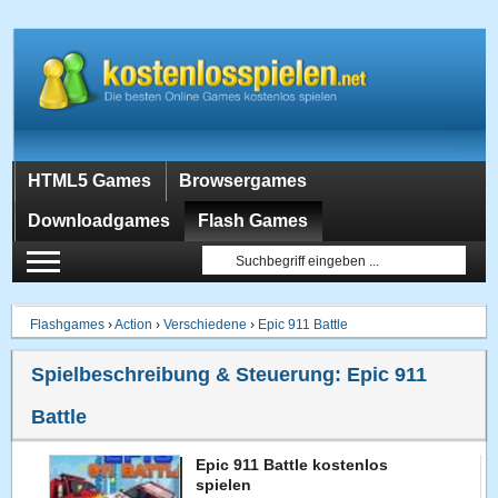
HTML5 Games
Browsergames
Downloadgames
Flash Games
Flashgames
›
Action
›
Verschiedene
›
Epic 911 Battle
Spielbeschreibung & Steuerung:
Epic 911
Battle
Epic 911 Battle kostenlos
spielen