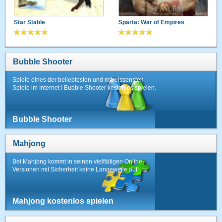
Star Stable
Sparta: War of Empires
Bubble Shooter
Spiele eines der beliebtesten und mitreissensten
Spiele im Internet ! Bubble Shooter kostenlos spielen.
Bubble Shooter
Mahjong
Bei Mahjong kommt in seinen vielfältigen Online-
Versionen mit Sicherheit keine Langeweile auf!
Mahjong kostenlos spielen