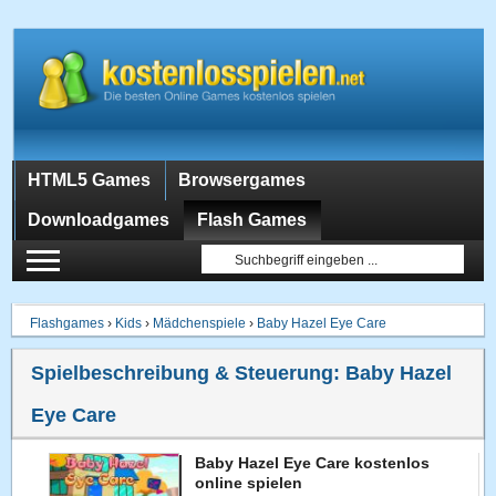
HTML5 Games
Browsergames
Downloadgames
Flash Games
Flashgames
›
Kids
›
Mädchenspiele
›
Baby Hazel Eye Care
Spielbeschreibung & Steuerung:
Baby Hazel
Eye Care
Baby Hazel Eye Care kostenlos
online spielen