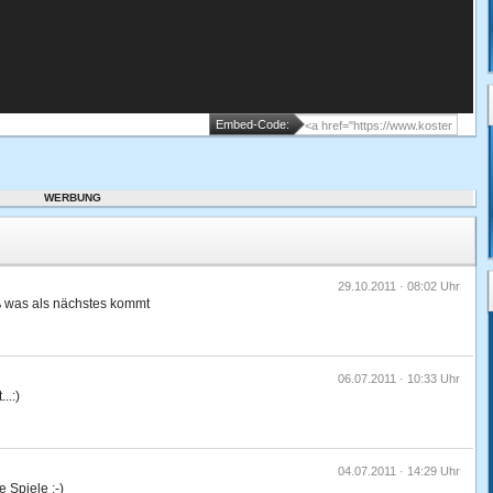
Embed-Code:
WERBUNG
29.10.2011 · 08:02 Uhr
iß was als nächstes kommt
06.07.2011 · 10:33 Uhr
..:)
04.07.2011 · 14:29 Uhr
e Spiele :-)