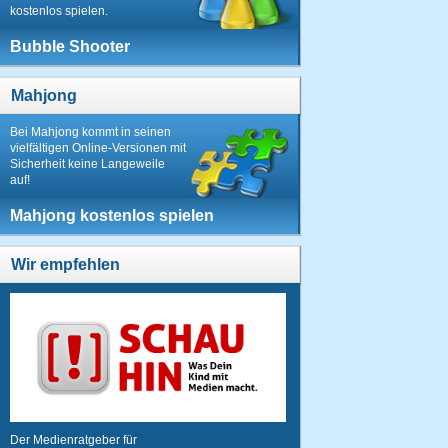
kostenlos spielen.
Bubble Shooter
Mahjong
Bei Mahjong kommt in seinen
vielfältigen Online-Versionen mit
Sicherheit keine Langeweile
auf!
Mahjong kostenlos spielen
Wir empfehlen
Der Medienratgeber für