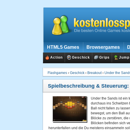
HTML5 Games
Browsergames
D
Action
Geschick
Grips
Jump
Flashgames
›
Geschick
›
Breakout
›
Under the Sand
Spielbeschreibung & Steuerung
Under the Sands ist ein t
durchaus ins Schwitzen 
Ball nicht fallen zu lass
bewegst, um den Ball auf
Blöcke zu zerstören, die
Blöcken befinden sich v
herunterfallen und die Du meistens einsammeln soll