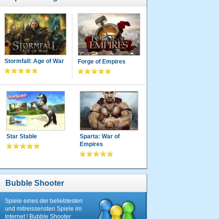
Stormfall: Age of War
Forge of Empires
Star Stable
Sparta: War of
Empires
Bubble Shooter
Spiele eines der beliebtesten
und mitreissensten Spiele im
Internet ! Bubble Shooter