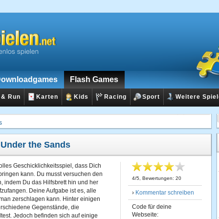
ownloadgames
Flash Games
 & Run
Karten
Kids
Racing
Sport
Weitere Spie
s
:
Under the Sands
olles Geschicklichkeitsspiel, dass Dich
bringen kann. Du musst versuchen den
4
/
5
, Bewertungen:
20
en, indem Du das Hilfsbrett hin und her
zufangen. Deine Aufgabe ist es, alle
›
Kommentar schreiben
 man zerschlagen kann. Hinter einigen
Code für deine
erschiedene Gegenstände, die
Webseite:
test. Jedoch befinden sich auf einige