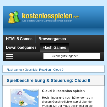
HTML5 Games
Browsergames
Downloadgames
Flash Games
Flashgames
›
Geschick
›
Reaktion
›
Cloud 9
Spielbeschreibung & Steuerung:
Cloud 9
Cloud 9 kostenlos spielen
Hoch hinaus und noch höher geht es in
diesem Geschicklichkeitsspiel über den
Wolken. Mit der Maus bestimmst du die