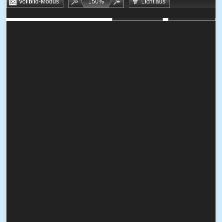
Vollbild-Modus
150
%
Licht aus
Bookmarken
Zufallsspiel