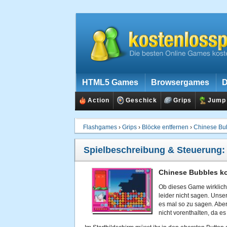
HTML5 Games
Browsergames
D
Action
Geschick
Grips
Jump
Flashgames
›
Grips
›
Blöcke entfernen
›
Chinese Bu
Spielbeschreibung & Steuerung
Chinese Bubbles ko
Ob dieses Game wirklich
leider nicht sagen. Unse
es mal so zu sagen. Abe
nicht vorenthalten, da es