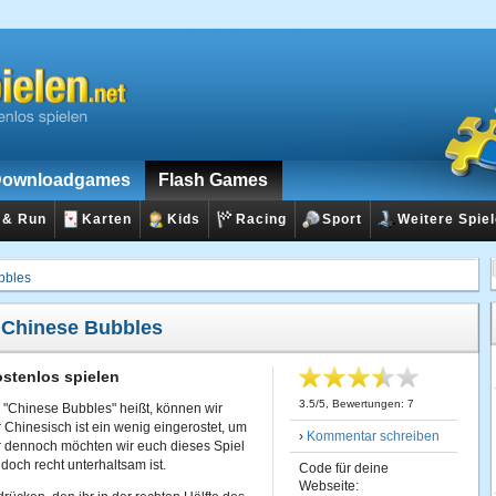
ownloadgames
Flash Games
 & Run
Karten
Kids
Racing
Sport
Weitere Spie
bbles
:
Chinese Bubbles
stenlos spielen
3.5
/
5
, Bewertungen:
7
 "Chinese Bubbles" heißt, können wir
r Chinesisch ist ein wenig eingerostet, um
›
Kommentar schreiben
r dennoch möchten wir euch dieses Spiel
 doch recht unterhaltsam ist.
Code für deine
Webseite: