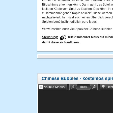
Im Startbildschirm müsst ihr in den obersten Button 
Bildschirms erkennen könnt. Dann geht das Spiel au
lustigen Köpfe vom Spiel zu löschen. Das könnt ih
zusammenhängende Köpfe anklickt. Diese werden 
nachgeliefert. Ihr müsst euch einen Überblick vers
Spielen benötigt ihr lediglich eure Maus.
Wir wünschen euch viel Spaß bei Chinese Bubbles a
Steuerung:
Klickt mit eurer Maus auf mi
damit diese sich auflösen.
Chinese Bubbles
- kostenlos spi
Vollbild-Modus
100
%
Lich