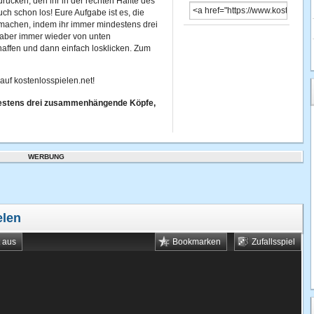
drücken, den ihr in der rechten Hälfte des
ch schon los! Eure Aufgabe ist es, die
r machen, indem ihr immer mindestens drei
aber immer wieder von unten
chaffen und dann einfach losklicken. Zum
uf kostenlosspielen.net!
ndestens drei zusammenhängende Köpfe,
WERBUNG
elen
t aus
Bookmarken
Zufallsspiel