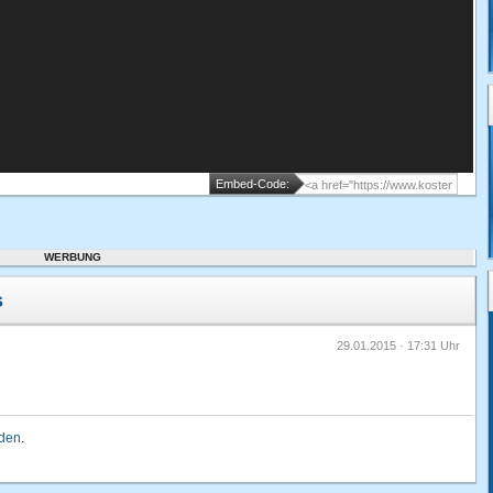
Embed-Code:
WERBUNG
s
29.01.2015 · 17:31 Uhr
lden
.