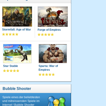
Stormfall: Age of War
Forge of Empires
Star Stable
Sparta: War of
Empires
Bubble Shooter
Spiele eines der beliebtesten
und mitreissensten Spiele im
Internet ! Bubble Shooter