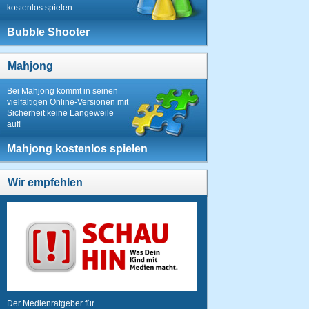
kostenlos spielen.
Bubble Shooter
Mahjong
Bei Mahjong kommt in seinen
vielfältigen Online-Versionen mit
Sicherheit keine Langeweile
auf!
Mahjong kostenlos spielen
Wir empfehlen
Der Medienratgeber für