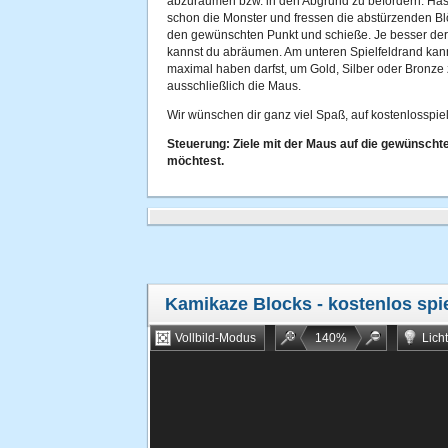
abzuräumen bzw. in den Abgrund zu befördern. Has
schon die Monster und fressen die abstürzenden Blö
den gewünschten Punkt und schieße. Je besser der S
kannst du abräumen. Am unteren Spielfeldrand kann
maximal haben darfst, um Gold, Silber oder Bronze
ausschließlich die Maus.
Wir wünschen dir ganz viel Spaß, auf kostenlosspiel
Steuerung: Ziele mit der Maus auf die gewünschte
möchtest.
Kamikaze Blocks
- kostenlos spi
Vollbild-Modus
140
%
Lich