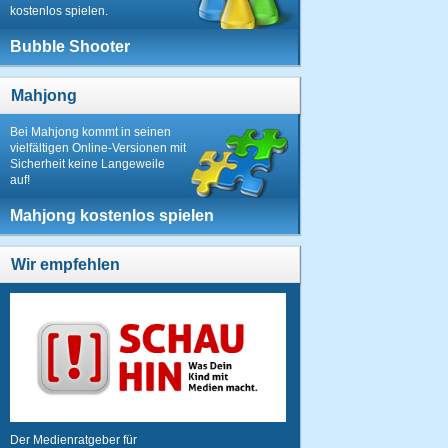
kostenlos spielen.
Bubble Shooter
Mahjong
Bei Mahjong kommt in seinen
vielfältigen Online-Versionen mit
Sicherheit keine Langeweile
auf!
Mahjong kostenlos spielen
Wir empfehlen
Der Medienratgeber für