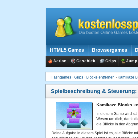
HTML5 Games
Browsergames
D
Action
Geschick
Grips
Jump
Flashgames
›
Grips
›
Blöcke entfernen
›
Kamikaze B
Spielbeschreibung & Steuerung
Kamikaze Blocks ko
In diesem Game wird sch
Wesen um dich, damit di
die Blöcke in den Abgrun
Deine Aufgabe in diesem Spiel ist es, alle Blöcke 