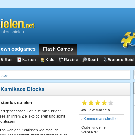
ownloadgames
Flash Games
 & Run
Karten
Kids
Racing
Sport
Weitere Spie
locks
:
Kamikaze Blocks
stenlos spielen
4
/
5
, Bewertungen:
5
arf geschossen. Schieße mit putzigen
ese an ihrem Ziel explodieren und somit
›
Kommentar schreiben
d stürzen.
Code für deine
mit so wenigen Schüssen wie möglich
Webseite: