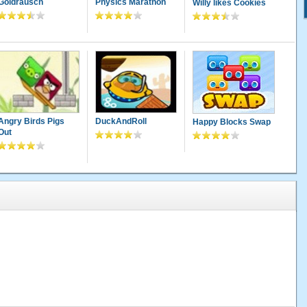
Goldrausch
Physics Marathon
Willy likes Cookies
Angry Birds Pigs
DuckAndRoll
Happy Blocks Swap
Out