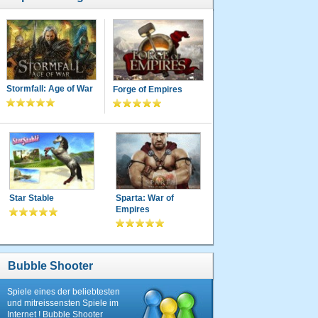
Stormfall: Age of War
Forge of Empires
Star Stable
Sparta: War of
Empires
Bubble Shooter
Spiele eines der beliebtesten
und mitreissensten Spiele im
Internet ! Bubble Shooter