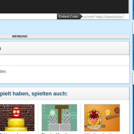
Embed-Code:
WERBUNG
s
lden
.
pielt haben, spielten auch: