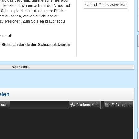
t du das geschafft, dann erscheinen auch
cke. Ziele dazu einfach mit der Maus, auf
chuss platziert ist, desto mehr Blöcke
st du sehen, wie viele Schüsse du
 zu erreichen. Zum Spielen brauchst du
en.net!
 Stelle, an der du den Schuss platzieren
WERBUNG
elen
t aus
Bookmarken
Zufallsspiel