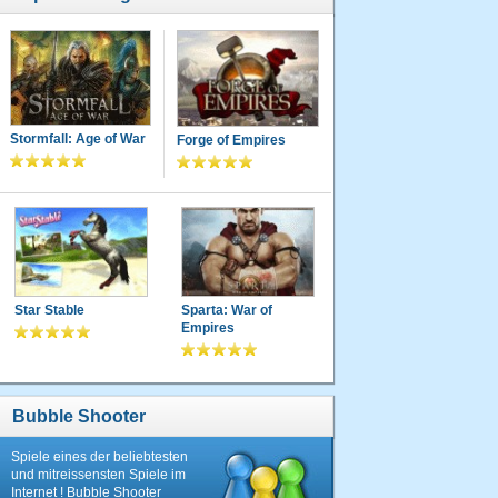
Stormfall: Age of War
Forge of Empires
Star Stable
Sparta: War of
Empires
Bubble Shooter
Spiele eines der beliebtesten
und mitreissensten Spiele im
Internet ! Bubble Shooter