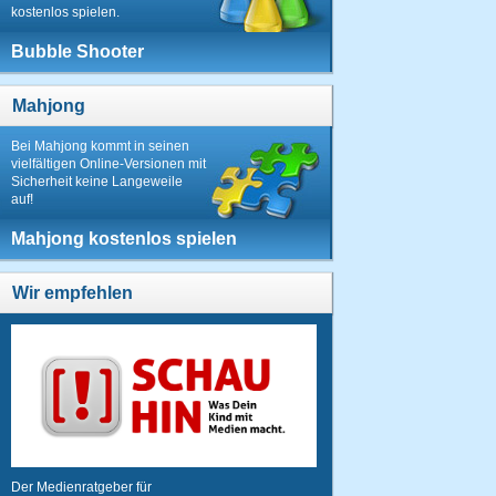
kostenlos spielen.
Bubble Shooter
Mahjong
Bei Mahjong kommt in seinen
vielfältigen Online-Versionen mit
Sicherheit keine Langeweile
auf!
Mahjong kostenlos spielen
Wir empfehlen
Der Medienratgeber für