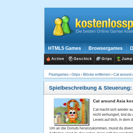
HTML5 Games
Browsergames
D
Action
Geschick
Grips
Jump
Flashgames
›
Grips
›
Blöcke entfernen
›
Cat around 
Spielbeschreibung & Steuerung
Cat around Asia ko
Cat macht sich wieder au
nicht verhungert, bist du
Levels auf dich, in dem d
Um an die Donuts heranzukommen, musst du diverse