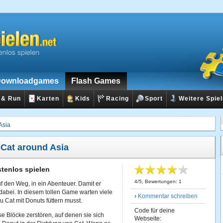
ownloadgames
Flash Games
 & Run
Karten
Kids
Racing
Sport
Weitere Spie
Asia
:
Cat around Asia
stenlos spielen
4
/
5
, Bewertungen:
1
f den Weg, in ein Abenteuer. Damit er
 dabei. In diesem tollen Game warten viele
›
Kommentar schreiben
u Cat mit Donuts füttern musst.
Code für deine
 Blöcke zerstören, auf denen sie sich
Webseite: