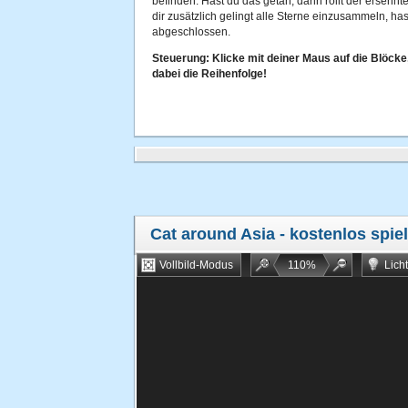
befinden. Hast du das getan, dann rollt der ersehn
dir zusätzlich gelingt alle Sterne einzusammeln, ha
abgeschlossen.
Steuerung: Klicke mit deiner Maus auf die Blöcke
dabei die Reihenfolge!
Cat around Asia
- kostenlos spie
Vollbild-Modus
110
%
Lich