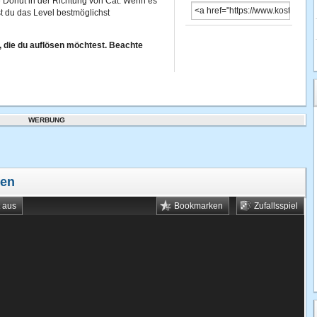
te Donut in der Richtung von Cat. Wenn es
st du das Level bestmöglichst
, die du auflösen möchtest. Beachte
WERBUNG
len
t aus
Bookmarken
Zufallsspiel