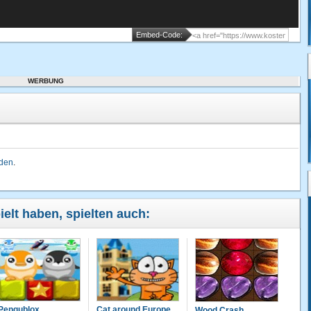
Embed-Code:
WERBUNG
lden
.
ielt haben, spielten auch:
Pengublox
Cat around Europe
Wood Crash