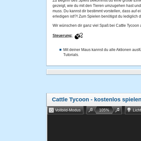
Zu Beginn des Spiels bekommst du eine große Einwe
gezeigt, wie du mit den Tieren umzugehen hast und
muss. Du kannst dir bestimmt vorstellen, dass auf e
erledigen ist!?! Zum Spielen benötigst du lediglich
Wir wünschen dir ganz viel Spaß bei Cattle Tycoon a
Steuerung:
Mit deiner Maus kannst du alle Aktionen ausf
Tutorials.
Cattle Tycoon
- kostenlos spiele
Vollbild-Modus
105
%
Lich