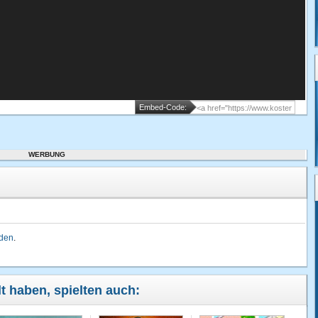
Embed-Code:
WERBUNG
lden
.
lt haben, spielten auch: