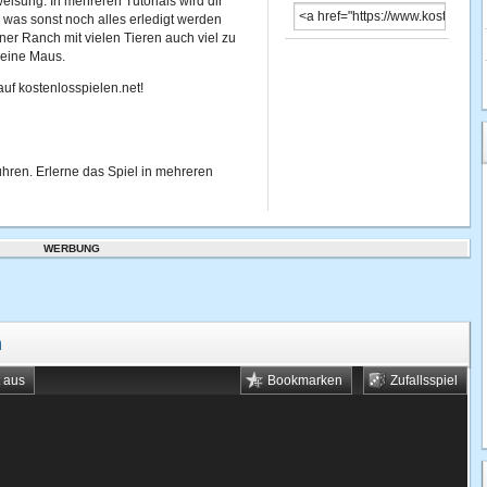
isung. In mehreren Tutorials wird dir
 was sonst noch alles erledigt werden
iner Ranch mit vielen Tieren auch viel zu
 deine Maus.
uf kostenlosspielen.net!
ühren. Erlerne das Spiel in mehreren
WERBUNG
n
t aus
Bookmarken
Zufallsspiel