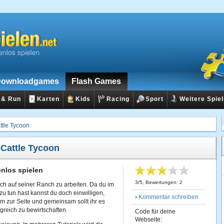
ownloadgames
Flash Games
 & Run
Karten
Kids
Racing
Sport
Weitere Spie
ttle Tycoon
:
Cattle Tycoon
enlos spielen
3
/
5
, Bewertungen:
2
dich auf seiner Ranch zu arbeiten. Da du im
u tun hast kannst du doch einwilligen,
›
Kommentar schreiben
eam zur Seite und gemeinsam sollt ihr es
greich zu bewirtschaften.
Code für deine
Webseite: