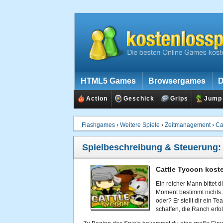
HTML5 Games
Browsergames
D
Action
Geschick
Grips
Jump
Flashgames
›
Weitere Spiele
›
Zeitmanagement
›
Ca
Spielbeschreibung & Steuerung
Cattle Tycoon kost
Ein reicher Mann bittet 
Moment bestimmt nichts z
oder? Er stellt dir ein T
schaffen, die Ranch erfol