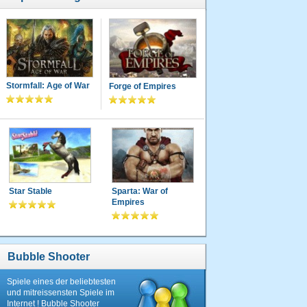
Stormfall: Age of War
Forge of Empires
Star Stable
Sparta: War of
Empires
Bubble Shooter
Spiele eines der beliebtesten
und mitreissensten Spiele im
Internet ! Bubble Shooter