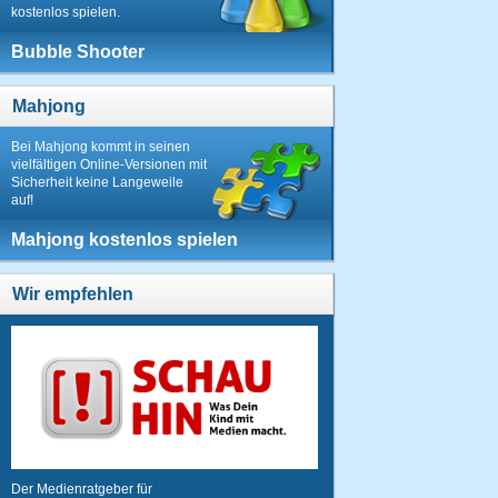
kostenlos spielen.
Bubble Shooter
Mahjong
Bei Mahjong kommt in seinen
vielfältigen Online-Versionen mit
Sicherheit keine Langeweile
auf!
Mahjong kostenlos spielen
Wir empfehlen
Der Medienratgeber für