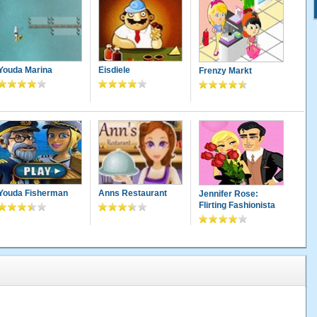
Youda Marina
Eisdiele
Frenzy Markt
Youda Fisherman
Anns Restaurant
Jennifer Rose:
Flirting Fashionista