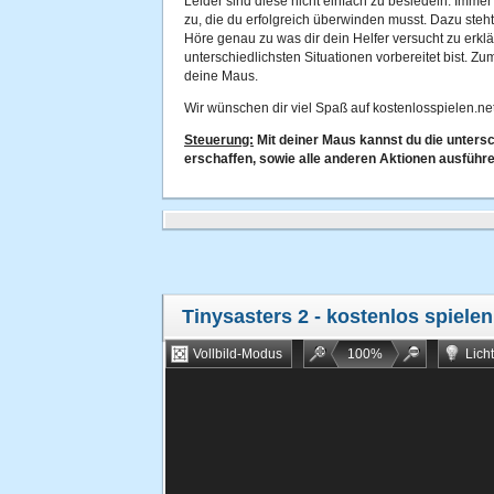
Leider sind diese nicht einfach zu besiedeln. Imme
zu, die du erfolgreich überwinden musst. Dazu steh
Höre genau zu was dir dein Helfer versucht zu erklä
unterschiedlichsten Situationen vorbereitet bist. Zu
deine Maus.
Wir wünschen dir viel Spaß auf kostenlosspielen.net
Steuerung:
Mit deiner Maus kannst du die unters
erschaffen, sowie alle anderen Aktionen ausführe
Tinysasters 2
- kostenlos spielen
Vollbild-Modus
100
%
Lich