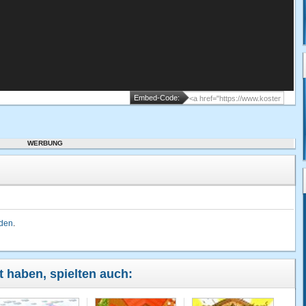
Embed-Code:
WERBUNG
lden
.
lt haben, spielten auch: