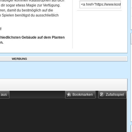
r häufiger kommen Katastrophen auf dich
t dir sogar etwas Magie zur Verfügung.
ren, damit du bestmöglich auf die
m Spielen benötigst du ausschließlich
!
chiedlichsten Gebäude auf dem Planten
n.
WERBUNG
t aus
Bookmarken
Zufallsspiel