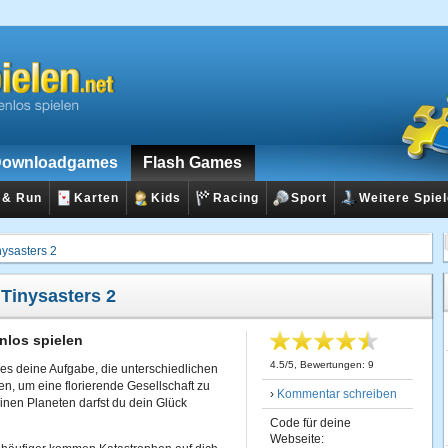
ownloadgames
Flash Games
 & Run
Karten
Kids
Racing
Sport
Weitere Spie
nysasters 2
:
Tinysasters 2
nlos spielen
4.5
/
5
, Bewertungen:
9
t es deine Aufgabe, die unterschiedlichen
en, um eine florierende Gesellschaft zu
›
Kommentar schreiben
einen Planeten darfst du dein Glück
Code für deine
Webseite: