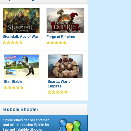
Stormfall: Age of War
Forge of Empires
Star Stable
Sparta: War of
Empires
Bubble Shooter
Spiele eines der beliebtesten
und mitreissensten Spiele im
Internet ! Bubble Shooter