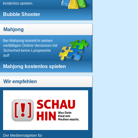
kostenlos spielen.
Bubble Shooter
Mahjong
Bei Mahjong kommt in seinen
vielfältigen Online-Versionen mit
Sicherheit keine Langeweile
auf!
Mahjong kostenlos spielen
Wir empfehlen
Der Medienratgeber für