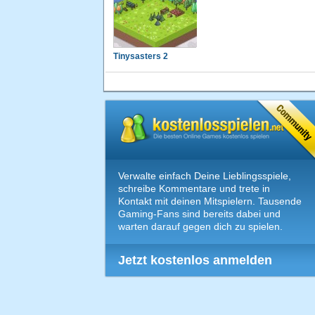
Tinysasters 2
Verwalte einfach Deine Lieblingsspiele,
schreibe Kommentare und trete in
Kontakt mit deinen Mitspielern. Tausende
Gaming-Fans sind bereits dabei und
warten darauf gegen dich zu spielen.
Jetzt kostenlos anmelden