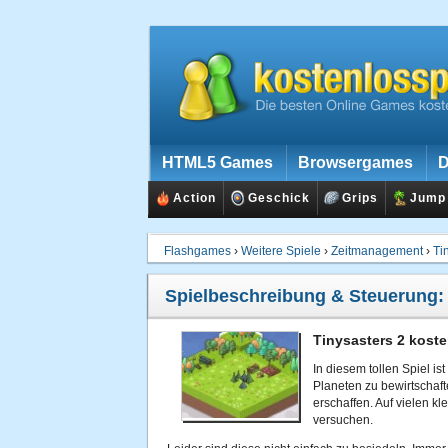
HTML5 Games
Browsergames
D
Action
Geschick
Grips
Jump
Flashgames
›
Weitere Spiele
›
Zeitmanagement
›
Ti
Spielbeschreibung & Steuerung
Tinysasters 2 koste
In diesem tollen Spiel is
Planeten zu bewirtschaft
erschaffen. Auf vielen kl
versuchen.