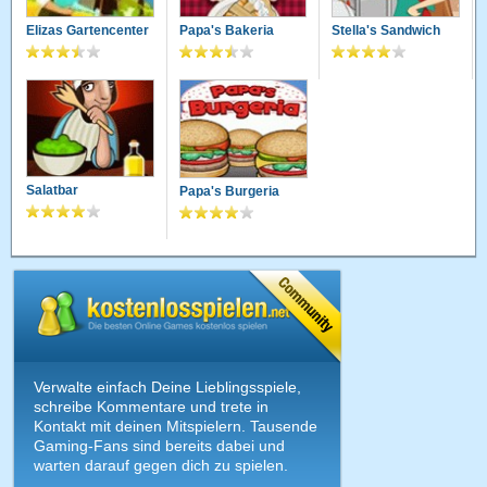
Elizas Gartencenter
Papa's Bakeria
Stella's Sandwich
Salatbar
Papa's Burgeria
Verwalte einfach Deine Lieblingsspiele,
schreibe Kommentare und trete in
Kontakt mit deinen Mitspielern. Tausende
Gaming-Fans sind bereits dabei und
warten darauf gegen dich zu spielen.