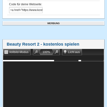
Code für deine Webseite:
WERBUNG
Beauty Resort 2
- kostenlos spielen
Vollbild-Modus
100
%
Licht aus
Bookmarken
Zufallsspiel