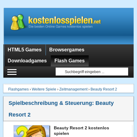
HTML5 Games
Browsergames
Downloadgames
Flash Games
Flashgames
›
Weitere Spiele
›
Zeitmanagement
›
Beauty Resort 2
Spielbeschreibung & Steuerung:
Beauty
Resort 2
Beauty Resort 2 kostenlos
spielen