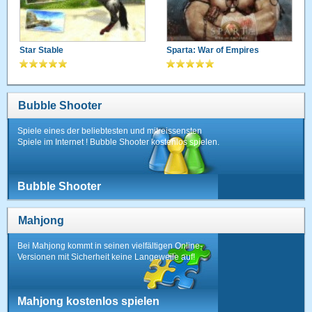
Star Stable
Sparta: War of Empires
Bubble Shooter
Spiele eines der beliebtesten und mitreissensten
Spiele im Internet ! Bubble Shooter kostenlos spielen.
Bubble Shooter
Mahjong
Bei Mahjong kommt in seinen vielfältigen Online-
Versionen mit Sicherheit keine Langeweile auf!
Mahjong kostenlos spielen