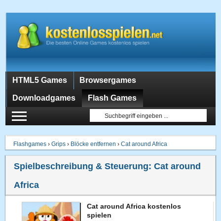
HTML5 Games
Browsergames
Downloadgames
Flash Games
Flashgames
›
Grips
›
Blöcke entfernen
›
Cat around Africa
Spielbeschreibung & Steuerung:
Cat around
Africa
Cat around Africa kostenlos
spielen