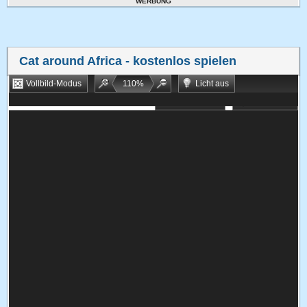
WERBUNG
Cat around Africa
- kostenlos spielen
Vollbild-Modus
110
%
Licht aus
Bookmarken
Zufallsspiel