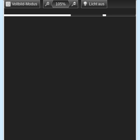
Vollbild-Modus
105
%
Licht aus
Bookmarken
Zufallsspiel