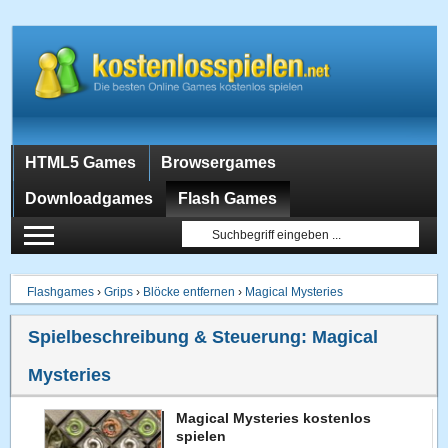
HTML5 Games
Browsergames
Downloadgames
Flash Games
Flashgames
›
Grips
›
Blöcke entfernen
›
Magical Mysteries
Spielbeschreibung & Steuerung:
Magical
Mysteries
Magical Mysteries kostenlos
spielen