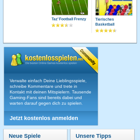
Taz’ Football Frenzy
Tierisches
Basketball
Verwalte einfach Deine Lieblingsspiele,
schreibe Kommentare und trete in
Kontakt mit deinen Mitspielern. Tausende
Gaming-Fans sind bereits dabei und
warten darauf gegen dich zu spielen.
Jetzt kostenlos anmelden
Neue Spiele
Unsere Tipps