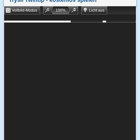
Trysil Twintip
- kostenlos spielen
Vollbild-Modus
100
%
Licht aus
Bookmarken
Zufallsspiel