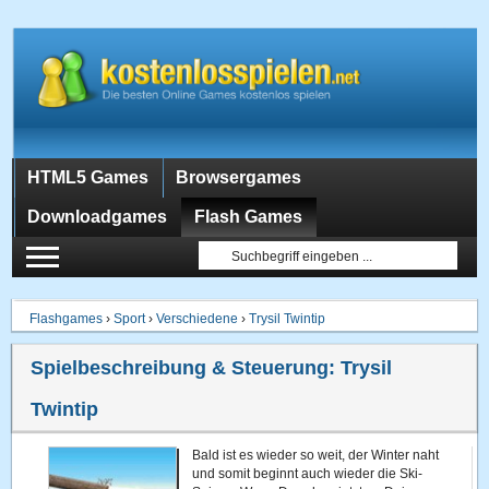
HTML5 Games
Browsergames
Downloadgames
Flash Games
Flashgames
›
Sport
›
Verschiedene
›
Trysil Twintip
Spielbeschreibung & Steuerung:
Trysil
Twintip
Bald ist es wieder so weit, der Winter naht
und somit beginnt auch wieder die Ski-