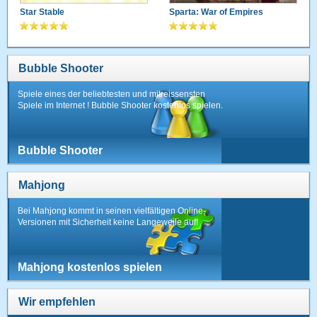
Star Stable
Sparta: War of Empires
Bubble Shooter
Spiele eines der beliebtesten und mitreissensten
Spiele im Internet ! Bubble Shooter kostenlos spielen.
Bubble Shooter
Mahjong
Bei Mahjong kommt in seinen vielfältigen Online-
Versionen mit Sicherheit keine Langeweile auf!
Mahjong kostenlos spielen
Wir empfehlen