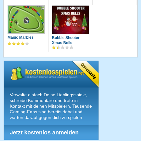
Magic Marbles
Bubble Shooter
Xmas Bells
Verwalte einfach Deine Lieblingsspiele,
schreibe Kommentare und trete in
Kontakt mit deinen Mitspielern. Tausende
Gaming-Fans sind bereits dabei und
warten darauf gegen dich zu spielen.
Jetzt kostenlos anmelden