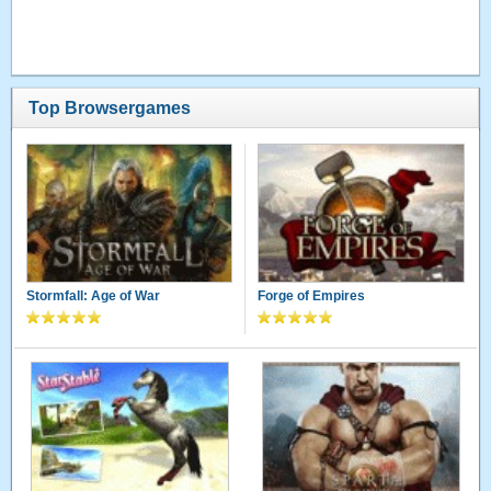
Top Browsergames
Stormfall: Age of War
Forge of Empires