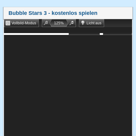
Bubble Stars 3
- kostenlos spielen
Vollbild-Modus
125
%
Licht aus
Bookmarken
Zufallsspiel