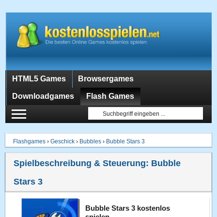
HTML5 Games
Browsergames
Downloadgames
Flash Games
Flashgames
›
Geschick
›
Bubbles
›
Bubble Stars 3
Spielbeschreibung & Steuerung:
Bubble
Stars 3
Bubble Stars 3 kostenlos
spielen