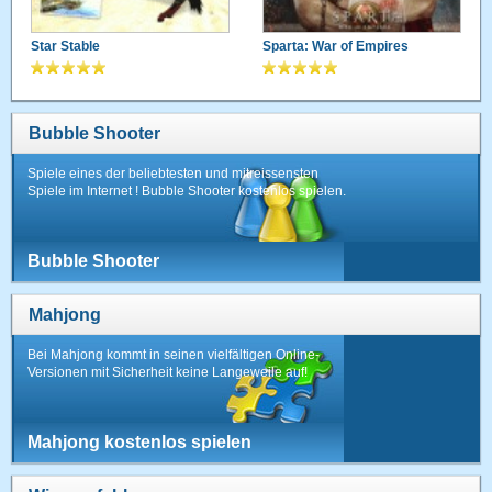
Star Stable
Sparta: War of Empires
Bubble Shooter
Spiele eines der beliebtesten und mitreissensten
Spiele im Internet ! Bubble Shooter kostenlos spielen.
Bubble Shooter
Mahjong
Bei Mahjong kommt in seinen vielfältigen Online-
Versionen mit Sicherheit keine Langeweile auf!
Mahjong kostenlos spielen