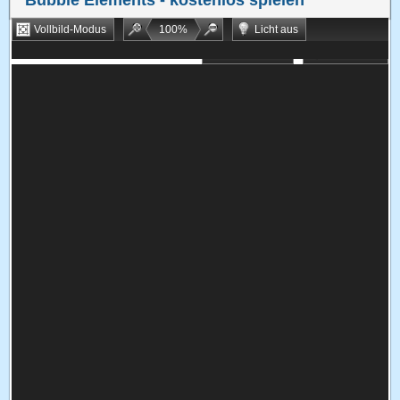
Bubble Elements
- kostenlos spielen
Vollbild-Modus
100
%
Licht aus
Bookmarken
Zufallsspiel