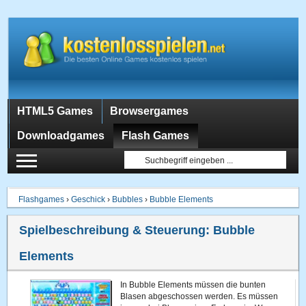
HTML5 Games
Browsergames
Downloadgames
Flash Games
Flashgames
›
Geschick
›
Bubbles
›
Bubble Elements
Spielbeschreibung & Steuerung:
Bubble
Elements
In Bubble Elements müssen die bunten
Blasen abgeschossen werden. Es müssen