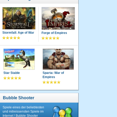
Stormfall: Age of War
Forge of Empires
Star Stable
Sparta: War of
Empires
Bubble Shooter
Spiele eines der beliebtesten
und mitreissensten Spiele im
Internet ! Bubble Shooter