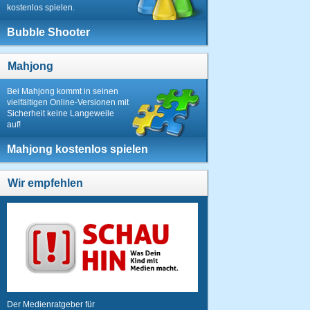
kostenlos spielen.
Bubble Shooter
Mahjong
Bei Mahjong kommt in seinen
vielfältigen Online-Versionen mit
Sicherheit keine Langeweile
auf!
Mahjong kostenlos spielen
Wir empfehlen
Der Medienratgeber für