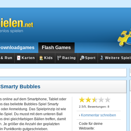
ownloadgames
Flash Games
 & Run
Karten
Kids
Racing
Sport
Weitere Spie
:
Smarty Bubbles
s online auf dem Smartphone, Tablet oder
ns das beliebte Bubbles-Spiel Smarty
2.5
/
5
, Bewertungen:
8
der Anmeldung. Das Spielprinzip ist wie
e-Spiel. Du musst mit dem unteren Ball
›
Kommentar schreiben
 drei gleichfarbigen Bällen treffen, damit
Code für deine
n. Je größer die Anzahl der geplatzten
Webseite:
in Punktkonto gutgeschrieben.