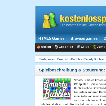
HTML5 Games
Browsergames
D
Action
Geschick
Grips
Jump
Flashgames
›
Geschick
›
Bubbles
›
Smarty Bubbles
Spielbeschreibung & Steuerung
Smarty Bubbles kostenlo
PC spielen. Spiele bei u
Bubbles ohne Download o
bei jedem anderen Bubbl
eine Kette von mindestens
sich die Bubbles auflöse
Bubbles ist, desto mehr Punkte bekommst du auf de