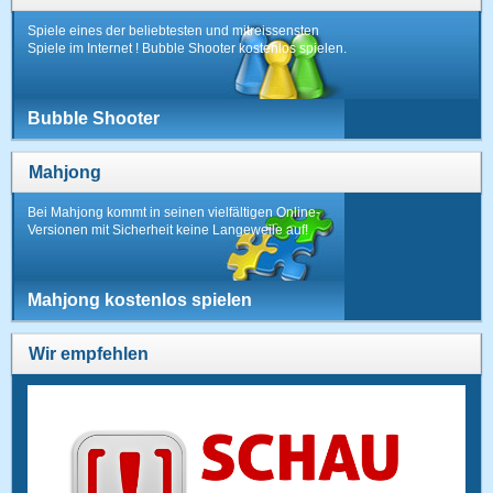
Spiele eines der beliebtesten und mitreissensten
Spiele im Internet ! Bubble Shooter kostenlos spielen.
Bubble Shooter
Mahjong
Bei Mahjong kommt in seinen vielfältigen Online-
Versionen mit Sicherheit keine Langeweile auf!
Mahjong kostenlos spielen
Wir empfehlen