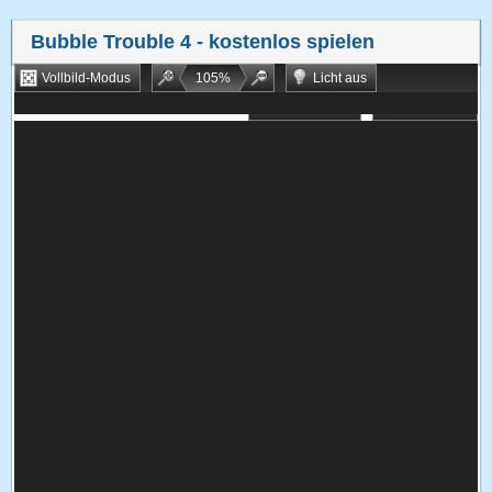
Bubble Trouble 4
- kostenlos spielen
Vollbild-Modus
105
%
Licht aus
Bookmarken
Zufallsspiel