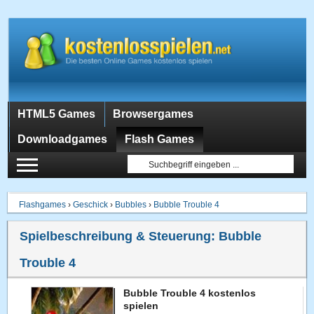
HTML5 Games
Browsergames
Downloadgames
Flash Games
Flashgames
›
Geschick
›
Bubbles
›
Bubble Trouble 4
Spielbeschreibung & Steuerung:
Bubble
Trouble 4
Bubble Trouble 4 kostenlos
spielen