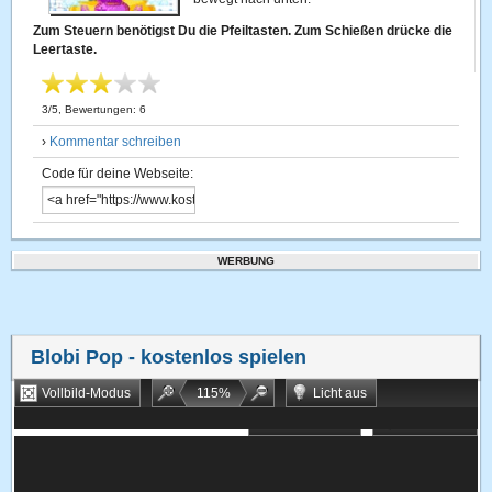
Zum Steuern benötigst Du die Pfeiltasten. Zum Schießen drücke die
Leertaste.
3
/
5
, Bewertungen:
6
›
Kommentar schreiben
Code für deine Webseite:
WERBUNG
Blobi Pop
- kostenlos spielen
Vollbild-Modus
115
%
Licht aus
Bookmarken
Zufallsspiel