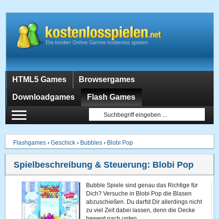
HTML5 Games
Browsergames
Downloadgames
Flash Games
Flashgames
›
Geschick
›
Bubbles
›
Blobi Pop
Spielbeschreibung & Steuerung:
Blobi Pop
Bubble Spiele sind genau das Richtige für
Dich? Versuche in Blobi Pop die Blasen
abzuschießen. Du darfst Dir allerdings nicht
zu viel Zeit dabei lassen, denn die Decke
bewegt nach unten.