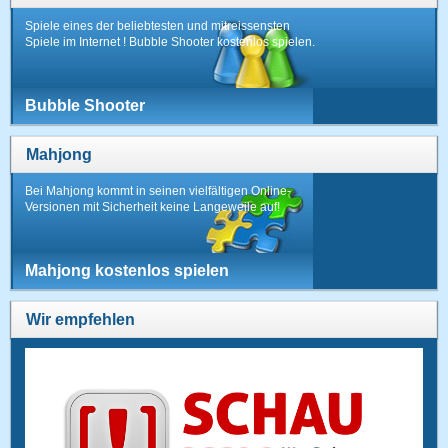
Spiele eines der beliebtesten und mitreissensten
Spiele im Internet ! Bubble Shooter kostenlos spielen.
Bubble Shooter
Mahjong
Bei Mahjong kommt in seinen vielfältigen Online-
Versionen mit Sicherheit keine Langeweile auf!
Mahjong kostenlos spielen
Wir empfehlen