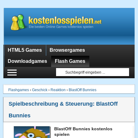
HTML5 Games
Browsergames
Downloadgames
Flash Games
Flashgames
›
Geschick
›
Reaktion
›
BlastOff Bunnies
Spielbeschreibung & Steuerung:
BlastOff
Bunnies
BlastOff Bunnies kostenlos
spielen