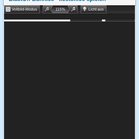
Vollbild-Modus
115
%
Licht aus
Bookmarken
Zufallsspiel