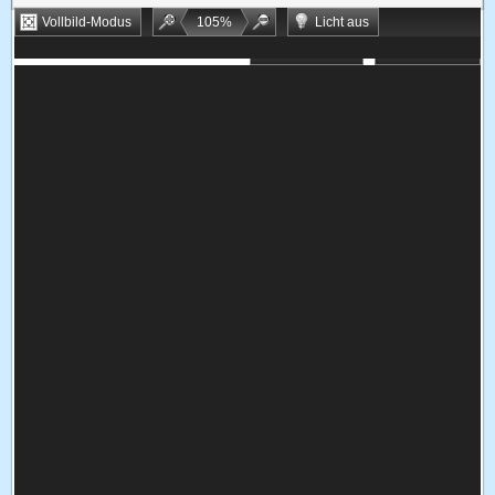
Vollbild-Modus
105
%
Licht aus
Bookmarken
Zufallsspiel