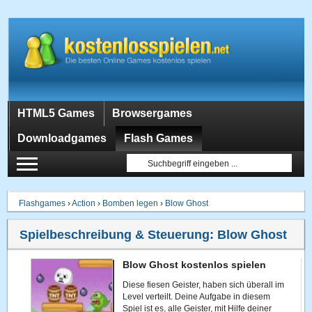
HTML5 Games
Browsergames
Downloadgames
Flash Games
Flashgames
›
Action
›
Bomben legen
›
Blow Ghost
Spielbeschreibung & Steuerung:
Blow Ghost
Blow Ghost kostenlos spielen
Diese fiesen Geister, haben sich überall im
Level verteilt. Deine Aufgabe in diesem
Spiel ist es, alle Geister, mit Hilfe deiner