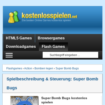
HTML5 Games
Browsergames
Downloadgames
Flash Games
Flashgames
›
Action
›
Bomben legen
›
Super Bomb Bugs
Spielbeschreibung & Steuerung:
Super Bomb
Bugs
Super Bomb Bugs kostenlos
spielen