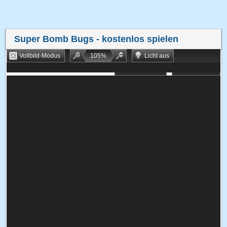
Super Bomb Bugs
- kostenlos spielen
Vollbild-Modus
105
%
Licht aus
Bookmarken
Zufallsspiel