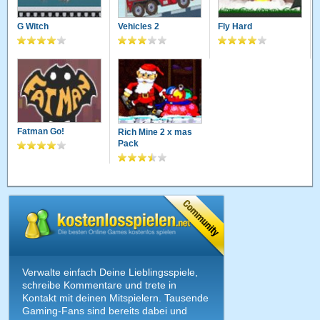
G Witch
Vehicles 2
Fly Hard
Fatman Go!
Rich Mine 2 x mas
Pack
Verwalte einfach Deine Lieblingsspiele,
schreibe Kommentare und trete in
Kontakt mit deinen Mitspielern. Tausende
Gaming-Fans sind bereits dabei und