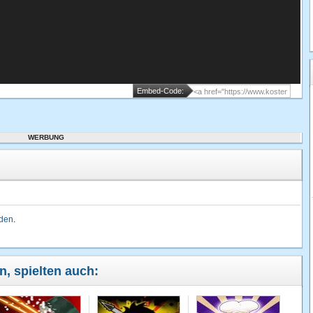
Embed-Code:
WERBUNG
lden
.
n, spielten auch: