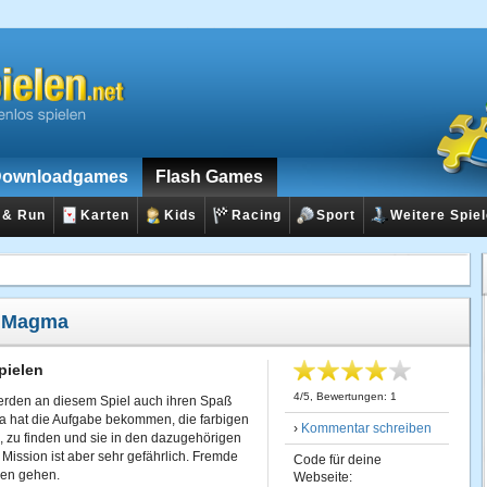
ownloadgames
Flash Games
 & Run
Karten
Kids
Racing
Sport
Weitere Spie
:
Magma
pielen
4
/
5
, Bewertungen:
1
den an diesem Spiel auch ihren Spaß
a hat die Aufgabe bekommen, die farbigen
›
Kommentar schreiben
nd, zu finden und sie in den dazugehörigen
 Mission ist aber sehr gefährlich. Fremde
Code für deine
gen gehen.
Webseite: