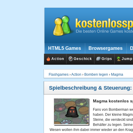
HTML5 Games
Browsergames
D
Action
Geschick
Grips
Jump
Flashgames
›
Action
›
Bomben legen
›
Magma
Spielbeschreibung & Steuerung
Magma kostenlos s
Fans von Bomberman wer
haben. Der kleine Magm
Steine, die versteckt si
Behälter zu legen. Seine
Wesen wollen ihm dabei immer wieder an den Kra