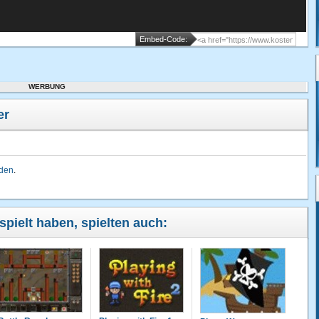
Embed-Code:
WERBUNG
er
lden
.
spielt haben, spielten auch: