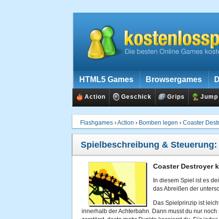
HTML5 Games
Browsergames
D
Action
Geschick
Grips
Jump
Flashgames
›
Action
›
Bomben legen
›
Coaster Dest
Spielbeschreibung & Steuerung
Coaster Destroyer 
In diesem Spiel ist es d
das Abreißen der unter
Das Spielprinzip ist leic
innerhalb der Achterbahn. Dann musst du nur noch