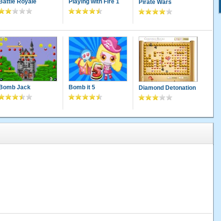
Battle Royale
Playing with Fire 1
Pirate Wars
Bomb Jack
Bomb it 5
Diamond Detonation