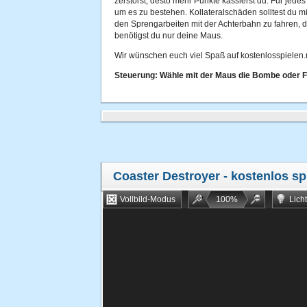
zerstörst, desto mehr Punkte kassierst du. Für jede
um es zu bestehen. Kollateralschäden solltest du m
den Sprengarbeiten mit der Achterbahn zu fahren, d
benötigst du nur deine Maus.
Wir wünschen euch viel Spaß auf kostenlosspielen.
Steuerung: Wähle mit der Maus die Bombe oder Fa
Coaster Destroyer
- kostenlos sp
Vollbild-Modus
100
%
Lich