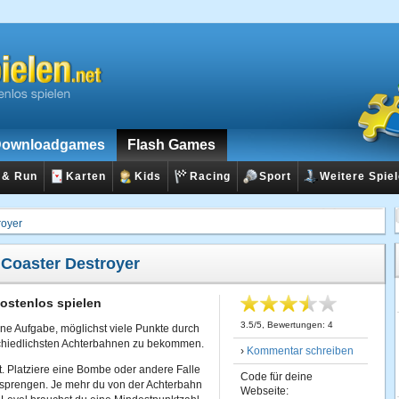
ownloadgames
Flash Games
 & Run
Karten
Kids
Racing
Sport
Weitere Spie
royer
:
Coaster Destroyer
kostenlos spielen
3.5
/
5
, Bewertungen:
4
eine Aufgabe, möglichst viele Punkte durch
schiedlichsten Achterbahnen zu bekommen.
›
Kommentar schreiben
ht. Platziere eine Bombe oder andere Falle
Code für deine
 sprengen. Je mehr du von der Achterbahn
Webseite: