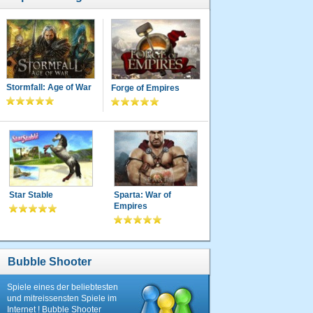
Stormfall: Age of War
Forge of Empires
Star Stable
Sparta: War of
Empires
Bubble Shooter
Spiele eines der beliebtesten
und mitreissensten Spiele im
Internet ! Bubble Shooter