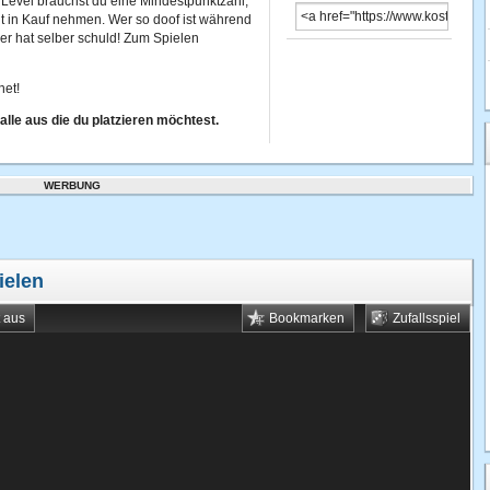
s Level brauchst du eine Mindestpunktzahl,
it in Kauf nehmen. Wer so doof ist während
er hat selber schuld! Zum Spielen
net!
lle aus die du platzieren möchtest.
WERBUNG
ielen
t aus
Bookmarken
Zufallsspiel