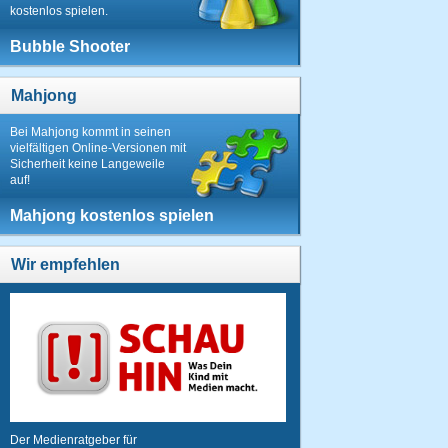
kostenlos spielen.
Bubble Shooter
Mahjong
Bei Mahjong kommt in seinen
vielfältigen Online-Versionen mit
Sicherheit keine Langeweile
auf!
Mahjong kostenlos spielen
Wir empfehlen
Der Medienratgeber für