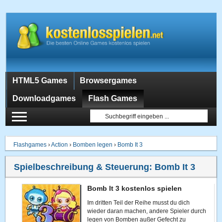
HTML5 Games
Browsergames
Downloadgames
Flash Games
Flashgames
›
Action
›
Bomben legen
›
Bomb It 3
Spielbeschreibung & Steuerung:
Bomb It 3
Bomb It 3 kostenlos spielen
Im dritten Teil der Reihe musst du dich
wieder daran machen, andere Spieler durch
legen von Bomben außer Gefecht zu