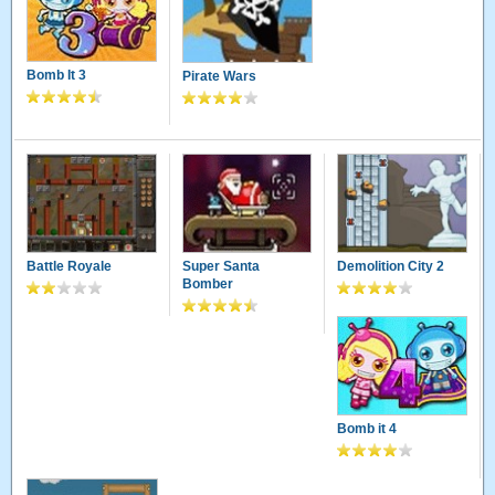
Bomb It 3
Pirate Wars
Battle Royale
Super Santa
Demolition City 2
Bomber
Bomb it 4