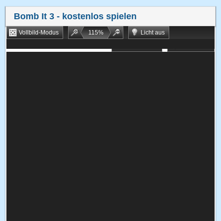
Bomb It 3
- kostenlos spielen
Vollbild-Modus
115
%
Licht aus
Bookmarken
Zufallsspiel