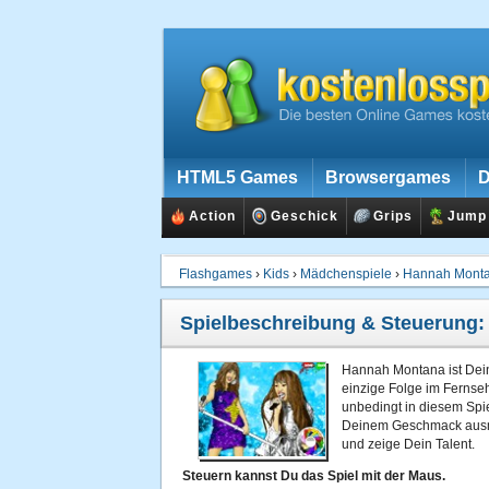
HTML5 Games
Browsergames
D
Action
Geschick
Grips
Jump
Flashgames
›
Kids
›
Mädchenspiele
›
Hannah Monta
Spielbeschreibung & Steuerung
Hannah Montana ist Dein
einzige Folge im Fernse
unbedingt in diesem Spie
Deinem Geschmack ausmal
und zeige Dein Talent.
Steuern kannst Du das Spiel mit der Maus.