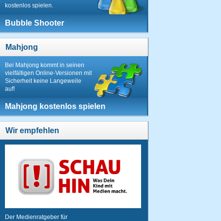
kostenlos spielen.
Bubble Shooter
Mahjong
Bei Mahjong kommt in seinen
vielfältigen Online-Versionen mit
Sicherheit keine Langeweile
auf!
Mahjong kostenlos spielen
Wir empfehlen
Der Medienratgeber für