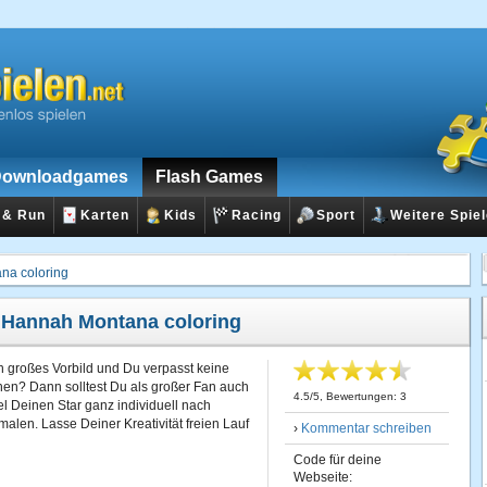
ownloadgames
Flash Games
 & Run
Karten
Kids
Racing
Sport
Weitere Spie
na coloring
:
Hannah Montana coloring
 großes Vorbild und Du verpasst keine
hen? Dann solltest Du als großer Fan auch
4.5
/
5
, Bewertungen:
3
l Deinen Star ganz individuell nach
en. Lasse Deiner Kreativität freien Lauf
›
Kommentar schreiben
Code für deine
Webseite: