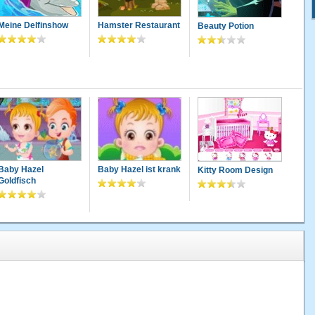
Meine Delfinshow
Hamster Restaurant
Beauty Potion
Baby Hazel
Baby Hazel ist krank
Kitty Room Design
Goldfisch