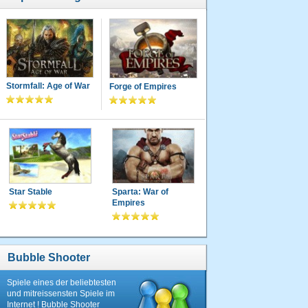
Stormfall: Age of War
Forge of Empires
Star Stable
Sparta: War of
Empires
Bubble Shooter
Spiele eines der beliebtesten
und mitreissensten Spiele im
Internet ! Bubble Shooter