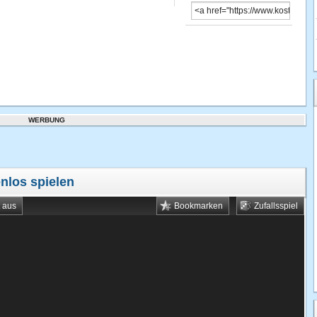
WERBUNG
nlos spielen
t aus
Bookmarken
Zufallsspiel