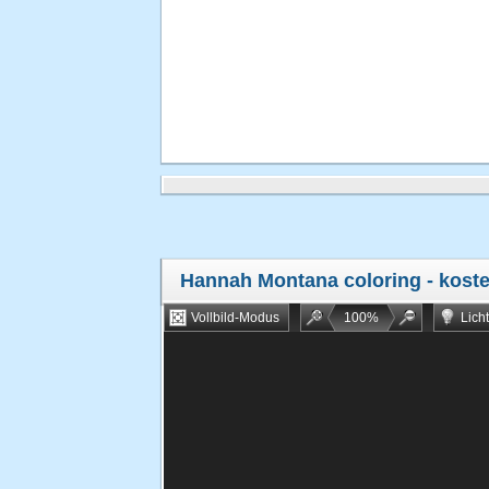
Hannah Montana coloring
- koste
Vollbild-Modus
100
%
Lich