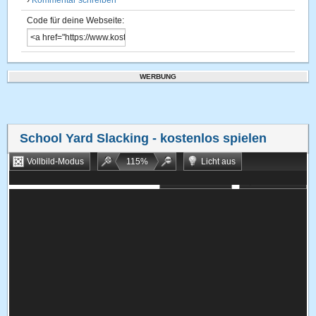
›
Kommentar schreiben
Code für deine Webseite:
WERBUNG
School Yard Slacking
- kostenlos spielen
Vollbild-Modus
115
%
Licht aus
Bookmarken
Zufallsspiel