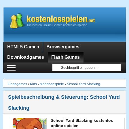
HTML5 Games
Browsergames
Downloadgames
Flash Games
Flashgames
›
Kids
›
Mädchenspiele
›
School Yard Slacking
Spielbeschreibung & Steuerung:
School Yard
Slacking
School Yard Slacking kostenlos
online spielen