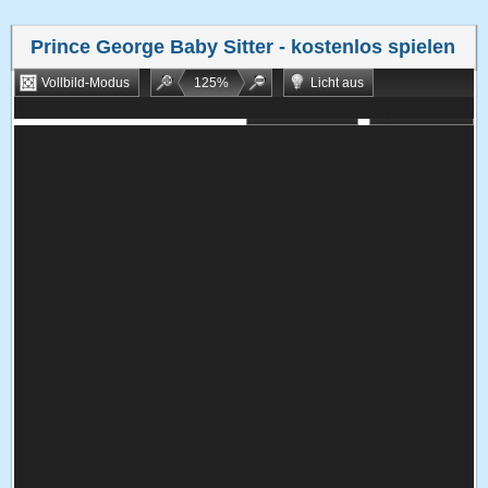
Prince George Baby Sitter
- kostenlos spielen
Vollbild-Modus
125
%
Licht aus
Bookmarken
Zufallsspiel