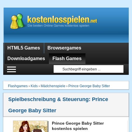
HTML5 Games
Browsergames
Downloadgames
Flash Games
Flashgames
›
Kids
›
Mädchenspiele
›
Prince George Baby Sitter
Spielbeschreibung & Steuerung:
Prince
George Baby Sitter
Prince George Baby Sitter
kostenlos spielen