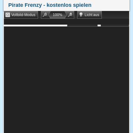
Pirate Frenzy
- kostenlos spielen
Vollbild-Modus
100
%
Licht aus
Bookmarken
Zufallsspiel