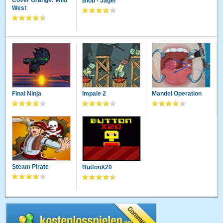
Cover Orange: Wild
Blob - Jäger
West
Final Ninja
Impale 2
Mandel Operation
Steam Pirate
ButtonX20