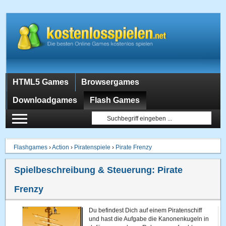
HTML5 Games
Browsergames
Downloadgames
Flash Games
Flashgames
›
Action
›
Piratenspiele
›
Pirate Frenzy
Spielbeschreibung & Steuerung:
Pirate
Frenzy
Du befindest Dich auf einem Piratenschiff
und hast die Aufgabe die Kanonenkugeln in