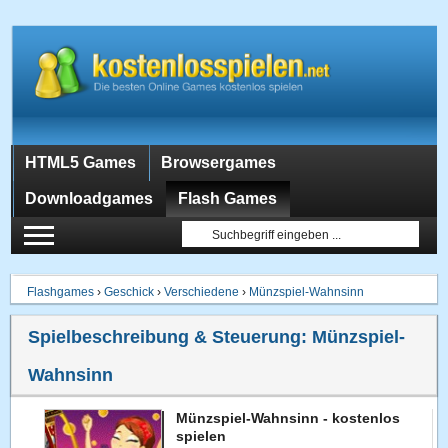
HTML5 Games
Browsergames
Downloadgames
Flash Games
Flashgames
›
Geschick
›
Verschiedene
›
Münzspiel-Wahnsinn
Spielbeschreibung & Steuerung:
Münzspiel-
Wahnsinn
Münzspiel-Wahnsinn - kostenlos
spielen