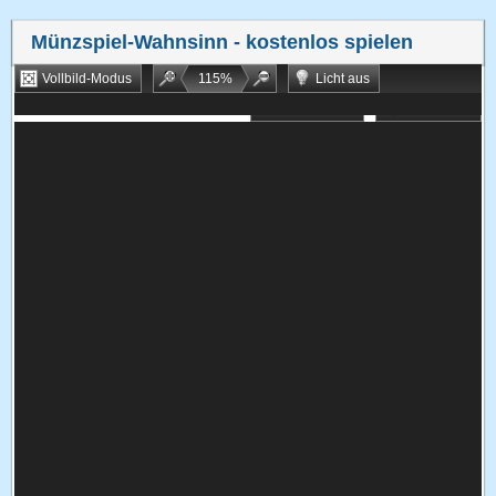
Münzspiel-Wahnsinn
- kostenlos spielen
Vollbild-Modus
115
%
Licht aus
Bookmarken
Zufallsspiel